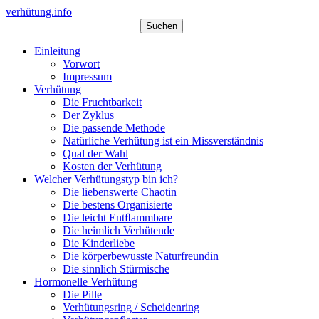
verhütung.info
Einleitung
Vorwort
Impressum
Verhütung
Die Fruchtbarkeit
Der Zyklus
Die passende Methode
Natürliche Verhütung ist ein Missverständnis
Qual der Wahl
Kosten der Verhütung
Welcher Verhütungstyp bin ich?
Die liebenswerte Chaotin
Die bestens Organisierte
Die leicht Entﬂammbare
Die heimlich Verhütende
Die Kinderliebe
Die körperbewusste Naturfreundin
Die sinnlich Stürmische
Hormonelle Verhütung
Die Pille
Verhütungsring / Scheidenring