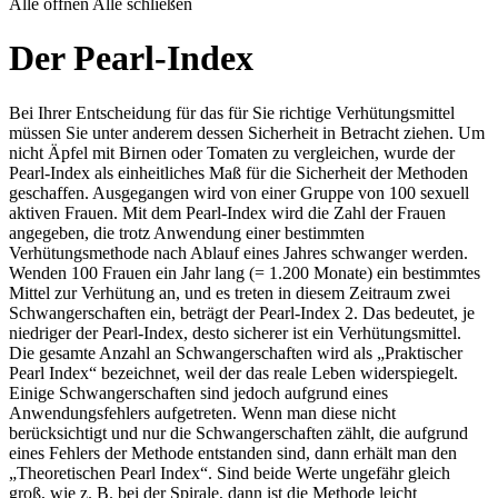
Alle öffnen
Alle schließen
Der Pearl-Index
Bei Ihrer Entscheidung für das für Sie richtige Verhütungsmittel
müssen Sie unter anderem dessen Sicherheit in Betracht ziehen. Um
nicht Äpfel mit Birnen oder Tomaten zu vergleichen, wurde der
Pearl-Index als einheitliches Maß für die Sicherheit der Methoden
geschaffen. Ausgegangen wird von einer Gruppe von 100 sexuell
aktiven Frauen. Mit dem Pearl-Index wird die Zahl der Frauen
angegeben, die trotz Anwendung einer bestimmten
Verhütungsmethode nach Ablauf eines Jahres schwanger werden.
Wenden 100 Frauen ein Jahr lang (= 1.200 Monate) ein bestimmtes
Mittel zur Verhütung an, und es treten in diesem Zeitraum zwei
Schwangerschaften ein, beträgt der Pearl-Index 2. Das bedeutet, je
niedriger der Pearl-Index, desto sicherer ist ein Verhütungsmittel.
Die gesamte Anzahl an Schwangerschaften wird als „Praktischer
Pearl Index“ bezeichnet, weil der das reale Leben widerspiegelt.
Einige Schwangerschaften sind jedoch aufgrund eines
Anwendungsfehlers aufgetreten. Wenn man diese nicht
berücksichtigt und nur die Schwangerschaften zählt, die aufgrund
eines Fehlers der Methode entstanden sind, dann erhält man den
„Theoretischen Pearl Index“. Sind beide Werte ungefähr gleich
groß, wie z. B. bei der Spirale, dann ist die Methode leicht