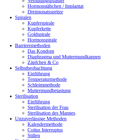
Verhütungspflaster
Hormonstäbchen / Implantat
Dreimonatsspritze
Spiralen
Kupferspirale
Kupferkette
Goldspirale
Hormonspirale
Barrieremethoden
Das Kondom
Diaphragma und Muttermundkappen
Zäpfchen & Co
Selbstbeobachtung
Einführung
Temperaturmethode
Schleimmethode
Muttermundbetastung
Sterilisation
Einführung
Sterilisation der Frau
Sterilisation des Mannes
Unzuverlässige Methoden
Kalendermethode
Coitus Interruptus
Stillen